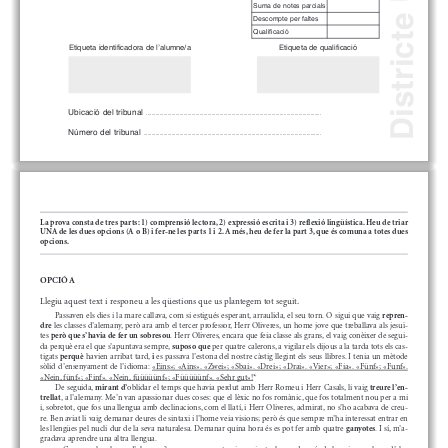
Suma de notes parcials
Descompte per faltes
Qualificació
Etiqueta identificadora de lʼalumne/a
Etiqueta de qualificació
Ubicació del tribunal 
...............................................................................................................................
....
Número del tribunal 
...............................................................................................................................
......
La prova consta de tres parts: 1) comprensió lectora, 2) expressió escrita i 3) reflexió lingüística. Heu de triar
UNA de les dues opcions (A o B) i fer-ne les parts 1 i 2. A més, heu de fer la part 3, que és comuna a totes dues
opcions.
OPCIÓ A
Llegiu aquest text i responeu a les qüestions que us plantegem tot seguit.
Passaven els dies i la mare callava, com si estigués esperant, arraulida, el seu torn. O sigui que vaig 
repren-
dre
les classes d’alemany, però ara amb el tercer professor, Herr Oliveres, un home jove que treballava als jesuï-
tes 
però que s’havia de fer un sobresou
. Herr Oliveres, encara que feia classe als grans, el vaig conèixer de segui-
da perquè era el que s’apuntava sempre, 
suposo que
per quatre calerons, a vigilar els dijous a la tarda tots els cas-
tigats 
perquè
havien arribat tard,
i
es passava l’estona del nostre càstig llegint els seus llibres. I tenia un mètode
sòlid  d’ensenyament  de  l’idioma:  «Eins»;  «Ains».  «Zwei»;  «Sbai».  «Drei»;  «Drai».  «Vier»;  «Fia».  «Fünf»;  «Funf».
«Nein, fünf»; «Finf». «Nein, füüüüünf»; «Füüüüünf». «Sehr gut»!
*
De seguida, 
mirant d’
oblidar el temps que havia perdut amb Herr Romeu i Herr Casals, li vaig 
treure l’en-
trellat
, a l’alemany. Me’n van apassionar dues coses: que el lèxic no fos romànic, que fos totalment nou per a mi
i, sobretot, que fos una llengua amb declinacions, com el llatí, i Herr Oliveres, admirat, no s’ho acabava de creu-
re. Ben aviat li vaig demanar deures de sintaxi i l’home veia visions; però és que sempre m’ha interessat entrar en
les llengües pel nucli dur de la seva naturalesa. Demanar quina hora és es pot fer amb quatre 
ganyotes
. I sí, m’a-
gradava aprendre una altra llengua.