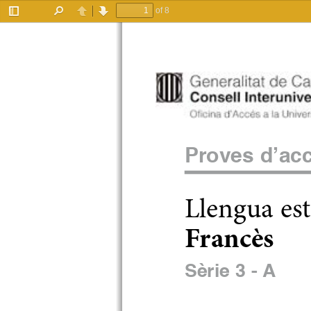
of 8
Toggle
Find
Previous
Next
Sidebar
Proves d’acc
Llengua est
Francès 
Sèrie 3 - A