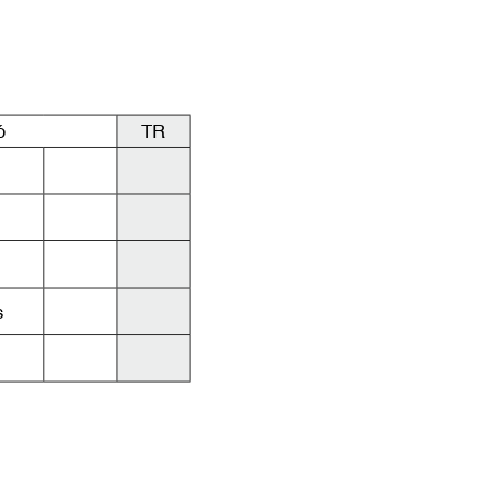
ó
TR
s