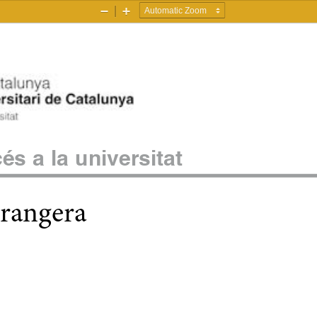
Zoom
Zoom
Out
In
és a la universitat
rangera 